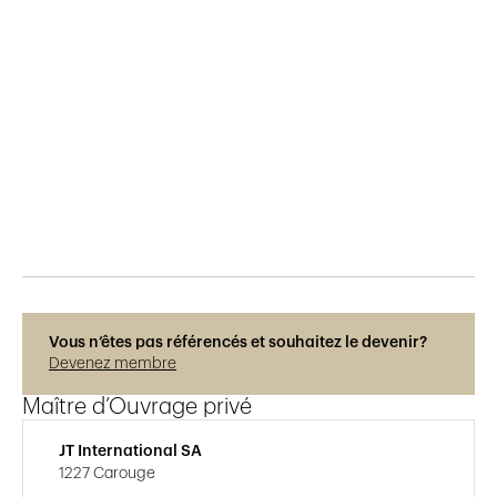
Publié le
30.3.2019
1'748
vues
Vous n’êtes pas référencés et souhaitez le devenir?
Devenez membre
Maître d’Ouvrage privé
JT International SA
1227 Carouge