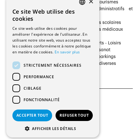
×
Prestataires de services
Hôtelleries et tourismes
Architectes paysagistes
Bâtiments administratifs et
Ce site Web utilise des
FRENCH
Architectes d'intérieur
commerces
cookies
Architectes
Établissements scolaires
GERMAN
Ce site web utilise des cookies pour
Entreprises générales
Établissements médicaux
améliorer l'expérience de l'utilisateur. En
Ingénieurs et mandataires
Villas
utilisant notre site web, vous acceptez tous
Installateurs
Cultures - Sports - Loisirs
les cookies conformément à notre politique
Fabricants / Fournisseurs
Industrie - Artisanat
en matière de cookies.
En savoir plus
Maître d’Ouvrage
Transports et parkings
Régies immobilières
Constructions diverses
STRICTEMENT NÉCESSAIRES
Gestion PPE
PERFORMANCE
CIBLAGE
FONCTIONNALITÉ
CGU et Politique de confidentialités
Paramètres des cookies
ACCEPTER TOUT
REFUSER TOUT
© 2026 Tous droits réservés
AFFICHER LES DÉTAILS