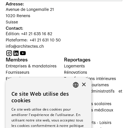
Adresse:
Avenue de Longemalle 21
1020 Renens
Suisse
Contact:
Édition: +41 21 635 16 82
Plateforme: +41 21 631 10 50
info@architectes.ch
Membres
Reportages
Entreprises & mandataires
Logements
Fournisseurs
Rénovations
Entreprises
Transformations intérieures
×
Prestataires de services
Hôtelleries et tourismes
Architectes paysagistes
Bâtiments administratifs et
Ce site Web utilise des
FRENCH
Architectes d'intérieur
commerces
cookies
Architectes
Établissements scolaires
GERMAN
Ce site web utilise des cookies pour
Entreprises générales
Établissements médicaux
améliorer l'expérience de l'utilisateur. En
Ingénieurs et mandataires
Villas
utilisant notre site web, vous acceptez tous
Installateurs
Cultures - Sports - Loisirs
les cookies conformément à notre politique