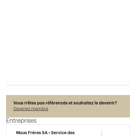
Publié le
6.4.2019
806
vues
Vous n’êtes pas référencés et souhaitez le devenir?
Devenez membre
Entreprises
Maus Frères SA • Service des