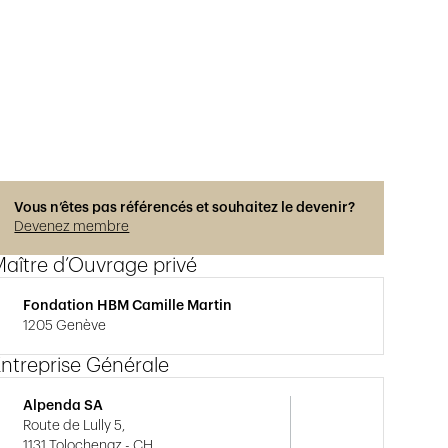
Photos © Hélène Maria
Vous n’êtes pas référencés et souhaitez le devenir?
Devenez membre
aître d’Ouvrage privé
Fondation HBM Camille Martin
1205 Genève
ntreprise Générale
Alpenda SA
Route de Lully 5,
1131 Tolochenaz - CH