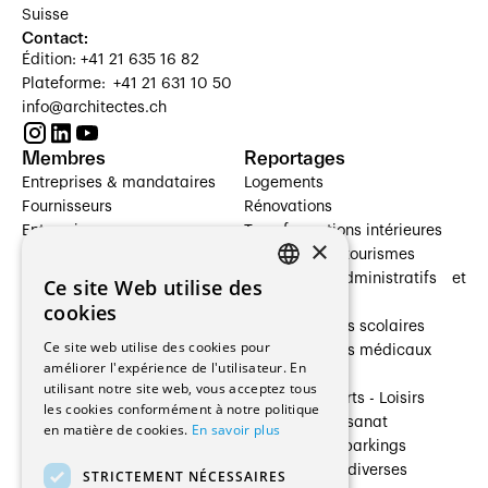
Suisse
Contact:
Édition: +41 21 635 16 82
Plateforme: +41 21 631 10 50
info@architectes.ch
Membres
Reportages
Entreprises & mandataires
Logements
Fournisseurs
Rénovations
Entreprises
Transformations intérieures
×
Prestataires de services
Hôtelleries et tourismes
Architectes paysagistes
Bâtiments administratifs et
Ce site Web utilise des
FRENCH
Architectes d'intérieur
commerces
cookies
Architectes
Établissements scolaires
GERMAN
Ce site web utilise des cookies pour
Entreprises générales
Établissements médicaux
améliorer l'expérience de l'utilisateur. En
Ingénieurs et mandataires
Villas
utilisant notre site web, vous acceptez tous
Installateurs
Cultures - Sports - Loisirs
les cookies conformément à notre politique
Fabricants / Fournisseurs
Industrie - Artisanat
en matière de cookies.
En savoir plus
Maître d’Ouvrage
Transports et parkings
Régies immobilières
Constructions diverses
STRICTEMENT NÉCESSAIRES