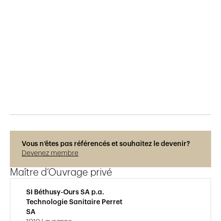
Publié le
6.4.2019
251
vues
Vous n’êtes pas référencés et souhaitez le devenir?
Devenez membre
Maître d’Ouvrage privé
SI Béthusy-Ours SA p.a.
Technologie Sanitaire Perret
SA