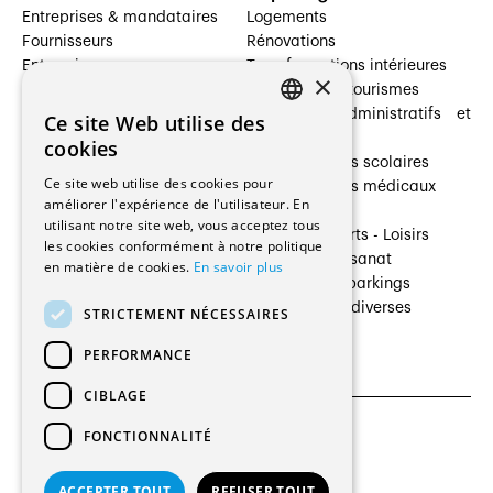
Entreprises & mandataires
Logements
Fournisseurs
Rénovations
Entreprises
Transformations intérieures
×
Prestataires de services
Hôtelleries et tourismes
Architectes paysagistes
Bâtiments administratifs et
Ce site Web utilise des
FRENCH
Architectes d'intérieur
commerces
cookies
Architectes
Établissements scolaires
GERMAN
Ce site web utilise des cookies pour
Entreprises générales
Établissements médicaux
améliorer l'expérience de l'utilisateur. En
Ingénieurs et mandataires
Villas
utilisant notre site web, vous acceptez tous
Installateurs
Cultures - Sports - Loisirs
les cookies conformément à notre politique
Fabricants / Fournisseurs
Industrie - Artisanat
en matière de cookies.
En savoir plus
Maître d’Ouvrage
Transports et parkings
Régies immobilières
Constructions diverses
STRICTEMENT NÉCESSAIRES
Gestion PPE
PERFORMANCE
CIBLAGE
FONCTIONNALITÉ
CGU et Politique de confidentialités
Paramètres des cookies
ACCEPTER TOUT
REFUSER TOUT