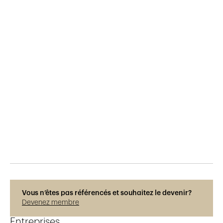
Publié le
10.6.2015
733
vues
Vous n’êtes pas référencés et souhaitez le devenir?
Devenez membre
Entreprises