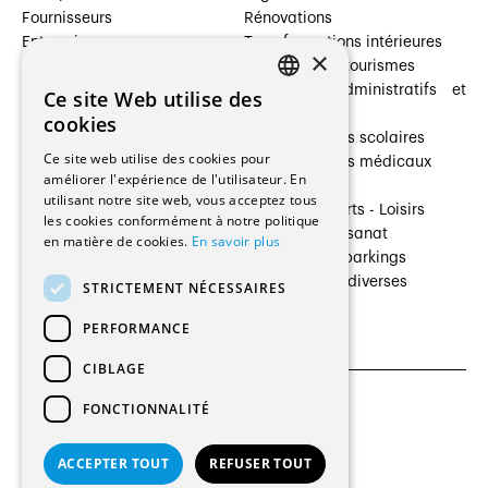
Fournisseurs
Rénovations
Entreprises
Transformations intérieures
×
Prestataires de services
Hôtelleries et tourismes
Architectes paysagistes
Bâtiments administratifs et
Ce site Web utilise des
FRENCH
Architectes d'intérieur
commerces
cookies
Architectes
Établissements scolaires
GERMAN
Ce site web utilise des cookies pour
Entreprises générales
Établissements médicaux
améliorer l'expérience de l'utilisateur. En
Ingénieurs et mandataires
Villas
utilisant notre site web, vous acceptez tous
Installateurs
Cultures - Sports - Loisirs
les cookies conformément à notre politique
Fabricants / Fournisseurs
Industrie - Artisanat
en matière de cookies.
En savoir plus
Maître d’Ouvrage
Transports et parkings
Régies immobilières
Constructions diverses
STRICTEMENT NÉCESSAIRES
Gestion PPE
PERFORMANCE
CIBLAGE
FONCTIONNALITÉ
CGU et Politique de confidentialités
Paramètres des cookies
ACCEPTER TOUT
REFUSER TOUT
© 2026 Tous droits réservés