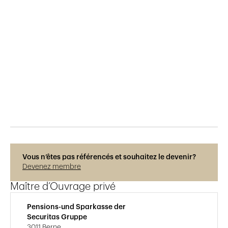
Publié le
17.11.2020
304
vues
Vous n’êtes pas référencés et souhaitez le devenir?
Devenez membre
Maître d’Ouvrage privé
Pensions-und Sparkasse der
Securitas Gruppe
3011 Berne