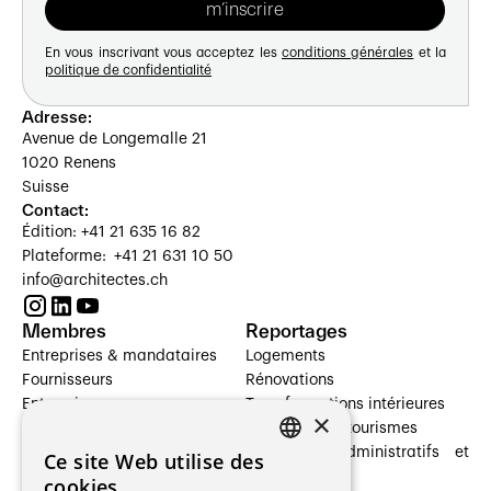
En vous inscrivant vous acceptez les
conditions générales
et la
politique de confidentialité
Adresse:
Avenue de Longemalle 21
1020 Renens
Suisse
Contact:
Édition: +41 21 635 16 82
Plateforme: +41 21 631 10 50
info@architectes.ch
Membres
Reportages
Entreprises & mandataires
Logements
Fournisseurs
Rénovations
Entreprises
Transformations intérieures
×
Prestataires de services
Hôtelleries et tourismes
Architectes paysagistes
Bâtiments administratifs et
Ce site Web utilise des
FRENCH
Architectes d'intérieur
commerces
cookies