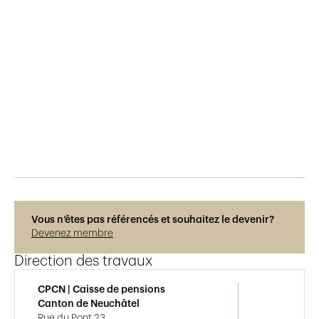
Publié le
22.8.2019
573
vues
Vous n’êtes pas référencés et souhaitez le devenir?
Devenez membre
Direction des travaux
CPCN | Caisse de pensions
Canton de Neuchâtel
Rue du Pont 23,