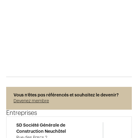
Publié le
22.9.2018
873
vues
Vous n’êtes pas référencés et souhaitez le devenir?
Devenez membre
Entreprises
SD Société Générale de
Construction Neuchâtel
Rue des Parcs 2,