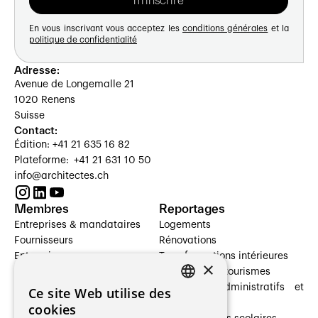
En vous inscrivant vous acceptez les
conditions générales
et la
politique de confidentialité
Adresse:
Avenue de Longemalle 21
1020 Renens
Suisse
Contact:
Édition: +41 21 635 16 82
Plateforme: +41 21 631 10 50
info@architectes.ch
Membres
Reportages
Entreprises & mandataires
Logements
Fournisseurs
Rénovations
Entreprises
Transformations intérieures
×
Prestataires de services
Hôtelleries et tourismes
Architectes paysagistes
Bâtiments administratifs et
Ce site Web utilise des
FRENCH
Architectes d'intérieur
commerces
cookies