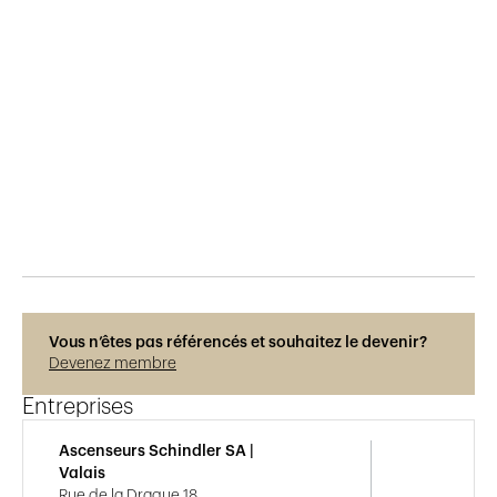
Publié le
10.6.2015
525
vues
Vous n’êtes pas référencés et souhaitez le devenir?
Devenez membre
Entreprises
Ascenseurs Schindler SA |
Valais
Rue de la Drague 18,