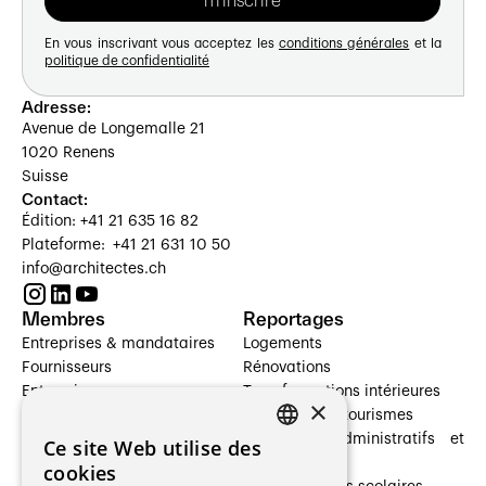
En vous inscrivant vous acceptez les
conditions générales
et la
politique de confidentialité
Adresse:
Avenue de Longemalle 21
1020 Renens
Suisse
Contact:
Édition: +41 21 635 16 82
Plateforme: +41 21 631 10 50
info@architectes.ch
Membres
Reportages
Entreprises & mandataires
Logements
Fournisseurs
Rénovations
Entreprises
Transformations intérieures
×
Prestataires de services
Hôtelleries et tourismes
Architectes paysagistes
Bâtiments administratifs et
Ce site Web utilise des
FRENCH
Architectes d'intérieur
commerces
cookies