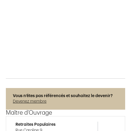
Publié le
16.1.2023
651
vues
Photos © Adrien Barakat
Vous n’êtes pas référencés et souhaitez le devenir?
Devenez membre
Maître d’Ouvrage
Retraites Populaires
Rue Caroline 9,