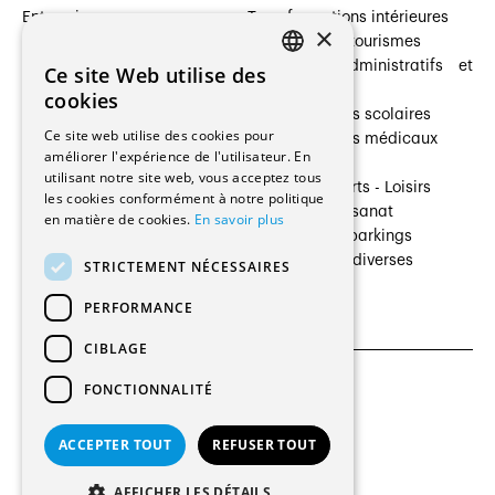
Entreprises
Transformations intérieures
×
Prestataires de services
Hôtelleries et tourismes
Architectes paysagistes
Bâtiments administratifs et
Ce site Web utilise des
FRENCH
Architectes d'intérieur
commerces
cookies
Architectes
Établissements scolaires
GERMAN
Ce site web utilise des cookies pour
Entreprises générales
Établissements médicaux
améliorer l'expérience de l'utilisateur. En
Ingénieurs et mandataires
Villas
utilisant notre site web, vous acceptez tous
Installateurs
Cultures - Sports - Loisirs
les cookies conformément à notre politique
Fabricants / Fournisseurs
Industrie - Artisanat
en matière de cookies.
En savoir plus
Maître d’Ouvrage
Transports et parkings
Régies immobilières
Constructions diverses
STRICTEMENT NÉCESSAIRES
Gestion PPE
PERFORMANCE
CIBLAGE
FONCTIONNALITÉ
CGU et Politique de confidentialités
Paramètres des cookies
ACCEPTER TOUT
REFUSER TOUT
© 2026 Tous droits réservés
AFFICHER LES DÉTAILS