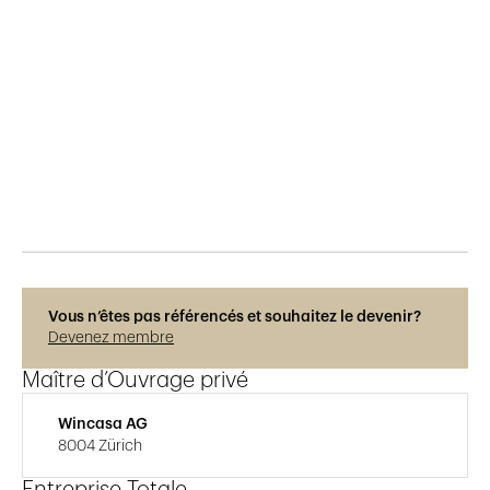
Publié le
11.3.2019
291
vues
Vous n’êtes pas référencés et souhaitez le devenir?
Devenez membre
Maître d’Ouvrage privé
Wincasa AG
8004 Zürich
Entreprise Totale