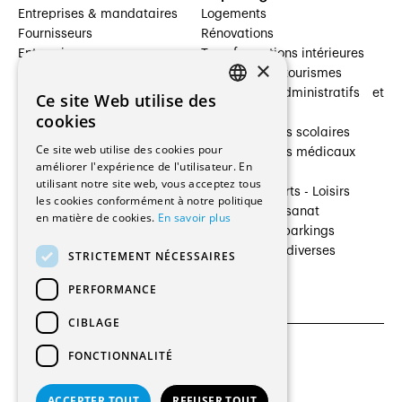
Entreprises & mandataires
Logements
Fournisseurs
Rénovations
Entreprises
Transformations intérieures
×
Prestataires de services
Hôtelleries et tourismes
Architectes paysagistes
Bâtiments administratifs et
Ce site Web utilise des
FRENCH
Architectes d'intérieur
commerces
cookies
Architectes
Établissements scolaires
GERMAN
Ce site web utilise des cookies pour
Entreprises générales
Établissements médicaux
améliorer l'expérience de l'utilisateur. En
Ingénieurs et mandataires
Villas
utilisant notre site web, vous acceptez tous
Installateurs
Cultures - Sports - Loisirs
les cookies conformément à notre politique
Fabricants / Fournisseurs
Industrie - Artisanat
en matière de cookies.
En savoir plus
Maître d’Ouvrage
Transports et parkings
Régies immobilières
Constructions diverses
STRICTEMENT NÉCESSAIRES
Gestion PPE
PERFORMANCE
CIBLAGE
FONCTIONNALITÉ
CGU et Politique de confidentialités
Paramètres des cookies
ACCEPTER TOUT
REFUSER TOUT