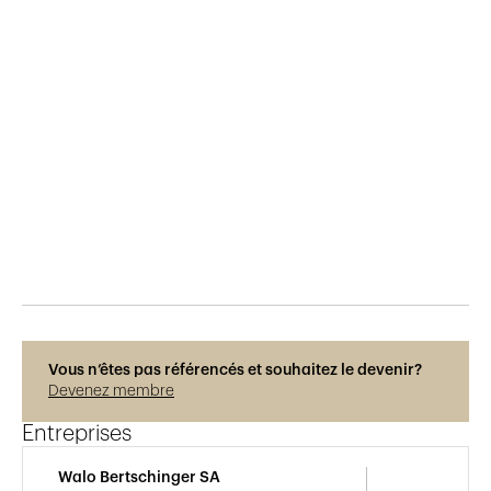
Publié le
10.6.2015
753
vues
Vous n’êtes pas référencés et souhaitez le devenir?
Devenez membre
Entreprises
Walo Bertschinger SA