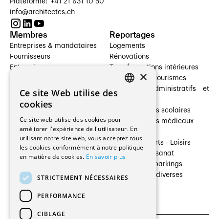
Plateforme: +41 21 631 10 50
info@architectes.ch
Membres
Reportages
Entreprises & mandataires
Logements
Fournisseurs
Rénovations
Entreprises
Transformations intérieures
×
Prestataires de services
Hôtelleries et tourismes
Architectes paysagistes
Bâtiments administratifs et
Ce site Web utilise des
FRENCH
Architectes d'intérieur
commerces
cookies
Architectes
Établissements scolaires
GERMAN
Ce site web utilise des cookies pour
Entreprises générales
Établissements médicaux
améliorer l'expérience de l'utilisateur. En
Ingénieurs et mandataires
Villas
utilisant notre site web, vous acceptez tous
Installateurs
Cultures - Sports - Loisirs
les cookies conformément à notre politique
Fabricants / Fournisseurs
Industrie - Artisanat
en matière de cookies.
En savoir plus
Maître d’Ouvrage
Transports et parkings
Régies immobilières
Constructions diverses
STRICTEMENT NÉCESSAIRES
Gestion PPE
PERFORMANCE
CIBLAGE