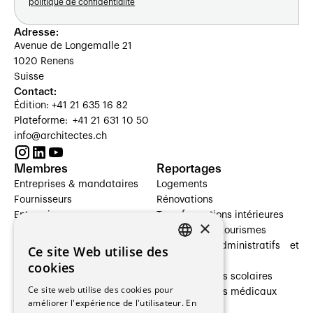
politique de confidentialité
Adresse:
Avenue de Longemalle 21
1020 Renens
Suisse
Contact:
Édition: +41 21 635 16 82
Plateforme: +41 21 631 10 50
info@architectes.ch
Membres
Reportages
Entreprises & mandataires
Logements
Fournisseurs
Rénovations
Entreprises
Transformations intérieures
×
Prestataires de services
Hôtelleries et tourismes
Architectes paysagistes
Bâtiments administratifs et
Ce site Web utilise des
FRENCH
Architectes d'intérieur
commerces
cookies
Architectes
Établissements scolaires
GERMAN
Ce site web utilise des cookies pour
Entreprises générales
Établissements médicaux
améliorer l'expérience de l'utilisateur. En
Ingénieurs et mandataires
Villas