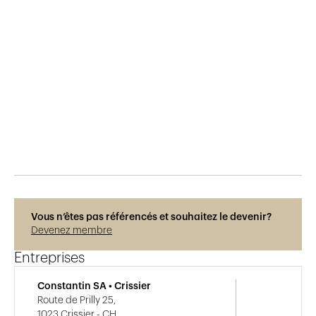
Publié le
19.6.2015
594
vues
Vous n’êtes pas référencés et souhaitez le devenir?
Devenez membre
Entreprises
Constantin SA • Crissier
Route de Prilly 25,
1023 Crissier - CH