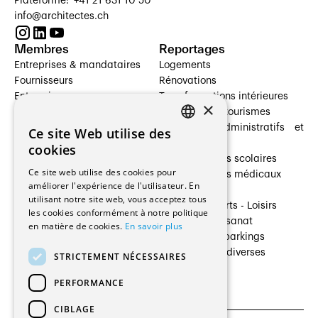
Plateforme: +41 21 631 10 50
info@architectes.ch
Membres
Reportages
Entreprises & mandataires
Logements
Fournisseurs
Rénovations
Entreprises
Transformations intérieures
×
Prestataires de services
Hôtelleries et tourismes
Architectes paysagistes
Bâtiments administratifs et
Ce site Web utilise des
FRENCH
Architectes d'intérieur
commerces
cookies
Architectes
Établissements scolaires
GERMAN
Ce site web utilise des cookies pour
Entreprises générales
Établissements médicaux
améliorer l'expérience de l'utilisateur. En
Ingénieurs et mandataires
Villas
utilisant notre site web, vous acceptez tous
Installateurs
Cultures - Sports - Loisirs
les cookies conformément à notre politique
Fabricants / Fournisseurs
Industrie - Artisanat
en matière de cookies.
En savoir plus
Maître d’Ouvrage
Transports et parkings
Régies immobilières
Constructions diverses
STRICTEMENT NÉCESSAIRES
Gestion PPE
PERFORMANCE
CIBLAGE