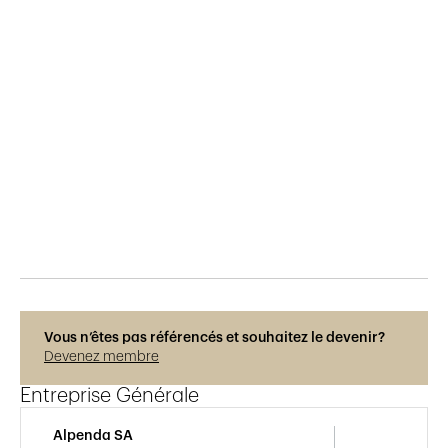
Publié le
2.3.2018
721
vues
Vous n’êtes pas référencés et souhaitez le devenir?
Devenez membre
Entreprise Générale
Alpenda SA