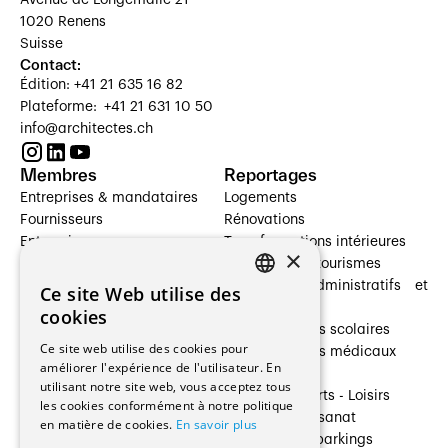
1020 Renens
Suisse
Contact:
Édition: +41 21 635 16 82
Plateforme: +41 21 631 10 50
info@architectes.ch
Membres
Reportages
Entreprises & mandataires
Logements
Fournisseurs
Rénovations
Entreprises
Transformations intérieures
×
Prestataires de services
Hôtelleries et tourismes
Architectes paysagistes
Bâtiments administratifs et
Ce site Web utilise des
FRENCH
Architectes d'intérieur
commerces
cookies
Architectes
Établissements scolaires
GERMAN
Ce site web utilise des cookies pour
Entreprises générales
Établissements médicaux
améliorer l'expérience de l'utilisateur. En
Ingénieurs et mandataires
Villas
utilisant notre site web, vous acceptez tous
Installateurs
Cultures - Sports - Loisirs
les cookies conformément à notre politique
Fabricants / Fournisseurs
Industrie - Artisanat
en matière de cookies.
En savoir plus
Maître d’Ouvrage
Transports et parkings