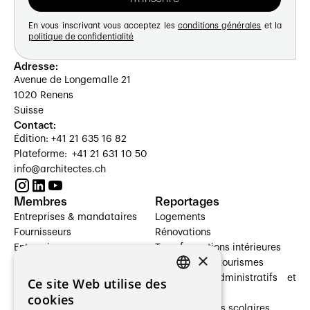
En vous inscrivant vous acceptez les
conditions générales
et la
politique de confidentialité
Adresse:
Avenue de Longemalle 21
1020 Renens
Suisse
Contact:
Édition: +41 21 635 16 82
Plateforme: +41 21 631 10 50
info@architectes.ch
Membres
Reportages
Entreprises & mandataires
Logements
Fournisseurs
Rénovations
Entreprises
Transformations intérieures
×
Prestataires de services
Hôtelleries et tourismes
Architectes paysagistes
Bâtiments administratifs et
Ce site Web utilise des
FRENCH
Architectes d'intérieur
commerces
cookies
Architectes
Établissements scolaires