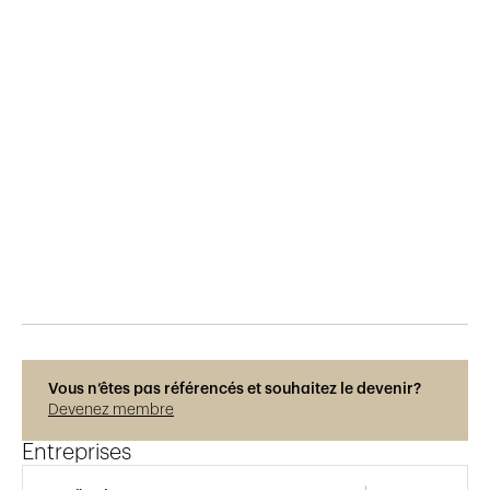
Publié le
3.10.2017
839
vues
Vous n’êtes pas référencés et souhaitez le devenir?
Devenez membre
Entreprises