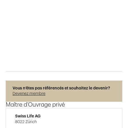
Publié le
20.3.2019
905
vues
Vous n’êtes pas référencés et souhaitez le devenir?
Devenez membre
Maître d’Ouvrage privé
Swiss Life AG
8022 Zürich