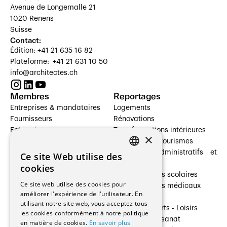
Avenue de Longemalle 21
1020 Renens
Suisse
Contact:
Édition: +41 21 635 16 82
Plateforme: +41 21 631 10 50
info@architectes.ch
Membres
Reportages
Entreprises & mandataires
Logements
Fournisseurs
Rénovations
Entreprises
Transformations intérieures
×
Prestataires de services
Hôtelleries et tourismes
Architectes paysagistes
Bâtiments administratifs et
Ce site Web utilise des
FRENCH
Architectes d'intérieur
commerces
cookies
Architectes
Établissements scolaires
GERMAN
Ce site web utilise des cookies pour
Entreprises générales
Établissements médicaux
améliorer l'expérience de l'utilisateur. En
Ingénieurs et mandataires
Villas
utilisant notre site web, vous acceptez tous
Installateurs
Cultures - Sports - Loisirs
les cookies conformément à notre politique
Fabricants / Fournisseurs
Industrie - Artisanat
en matière de cookies.
En savoir plus