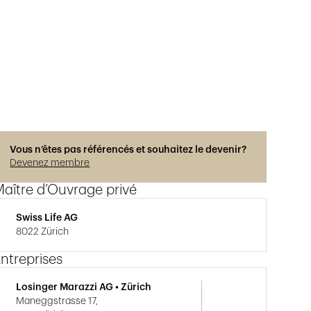
Vous n’êtes pas référencés et souhaitez le devenir?
Devenez membre
aître d’Ouvrage privé
Swiss Life AG
8022 Zürich
ntreprises
Losinger Marazzi AG • Zürich
Maneggstrasse 17,