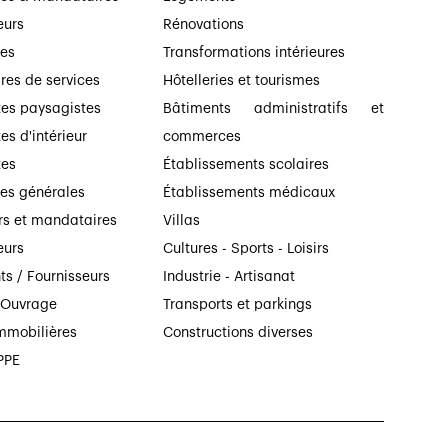
eurs
Rénovations
ses
Transformations intérieures
ires de services
Hôtelleries et tourismes
tes paysagistes
Bâtiments administratifs et
es d'intérieur
commerces
tes
Établissements scolaires
ses générales
Établissements médicaux
rs et mandataires
Villas
eurs
Cultures - Sports - Loisirs
ts / Fournisseurs
Industrie - Artisanat
’Ouvrage
Transports et parkings
mmobilières
Constructions diverses
PPE