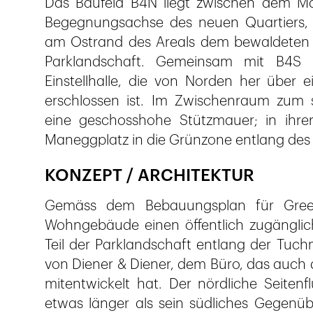
Das Baufeld B4N liegt zwischen dem Mane
Begegnungsachse des neuen Quartiers, 
am Ostrand des Areals dem bewaldeten H
Parklandschaft. Gemeinsam mit B4S h
Einstellhalle, die von Norden her über
erschlossen ist. Im Zwischenraum zum s
eine geschosshohe Stützmauer; in ihrer
Maneggplatz in die Grünzone entlang de
KONZEPT / ARCHITEKTUR
Gemäss dem Bebauungsplan für Greenc
Wohngebäude einen öffentlich zugänglic
Teil der Parklandschaft entlang der Tuch
von Diener & Diener, dem Büro, das auch 
mitentwickelt hat. Der nördliche Seitenf
etwas länger als sein südliches Gegenüb