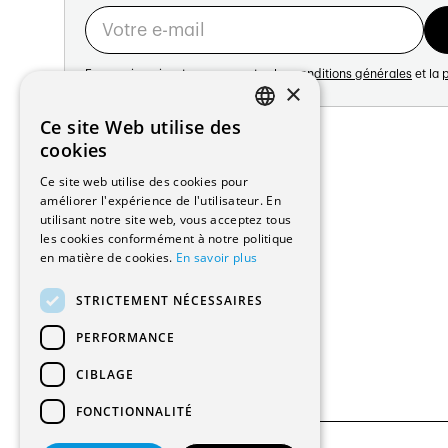
En vous inscrivant vous acceptez les
conditions générales
et la
p
×
Adresse:
Ce site Web utilise des
FRENCH
Avenue de Longemalle 21
cookies
1020 Renens
GERMAN
Ce site web utilise des cookies pour
Suisse
améliorer l'expérience de l'utilisateur. En
Contact:
utilisant notre site web, vous acceptez tous
Édition: +41 21 635 16 82
les cookies conformément à notre politique
Plateforme: +41 21 631 10 50
en matière de cookies.
En savoir plus
info@architectes.ch
STRICTEMENT NÉCESSAIRES
PERFORMANCE
CIBLAGE
FONCTIONNALITÉ