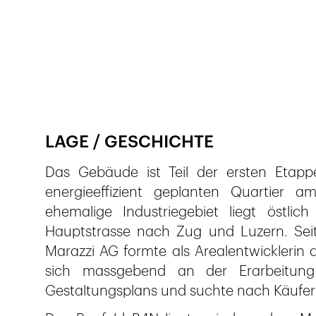
Publié le
20.3.2019
1'019
vues
LAGE / GESCHICHTE
Das Gebäude ist Teil der ersten Etapp
energieeffizient geplanten Quartier 
ehemalige Industriegebiet liegt östlic
Hauptstrasse nach Zug und Luzern. Seit
Marazzi AG formte als Arealentwicklerin d
sich massgebend an der Erarbeitung
Gestaltungsplans und suchte nach Käufern 