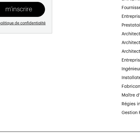
Fourniss
Entrepri
olitique de confidentialité
Prestata
Architec
Architect
Architec
Entrepri
Ingénieu
Installat
Fabrican
Maître d
Régies i
Gestion 