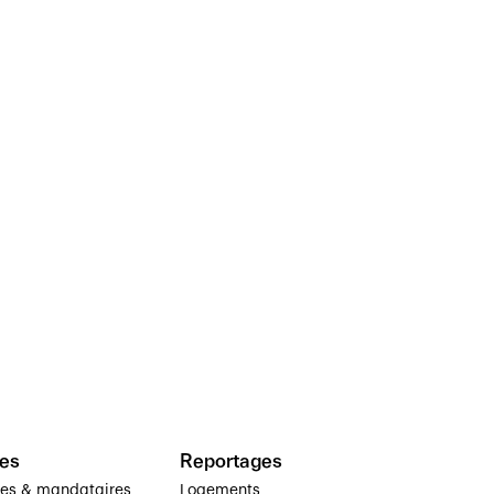
es
Reportages
ses & mandataires
Logements