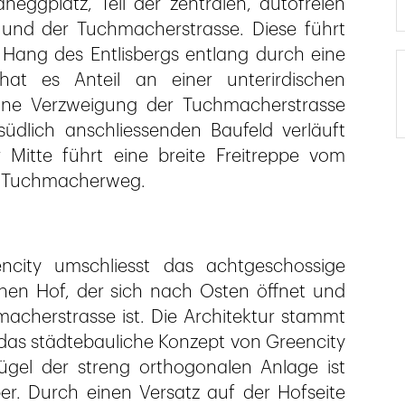
ggplatz, Teil der zentralen, autofreien
und der Tuchmacherstrasse. Diese führt
ang des Entlisbergs entlang durch eine
at es Anteil an einer unterirdischen
 eine Verzweigung der Tuchmacherstrasse
üdlich anschliessenden Baufeld verläuft
 Mitte führt eine breite Freitreppe vom
s Tuchmacherweg.
ity umschliesst das achtgeschossige
hen Hof, der sich nach Osten öffnet und
macherstrasse ist. Die Architektur stammt
das städtebauliche Konzept von Greencity
lügel der streng orthogonalen Anlage ist
er. Durch einen Versatz auf der Hofseite