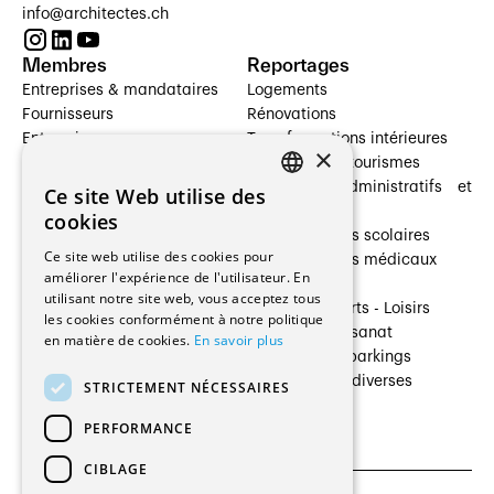
info@architectes.ch
Membres
Reportages
Entreprises & mandataires
Logements
Fournisseurs
Rénovations
Entreprises
Transformations intérieures
×
Prestataires de services
Hôtelleries et tourismes
Architectes paysagistes
Bâtiments administratifs et
Ce site Web utilise des
FRENCH
Architectes d'intérieur
commerces
cookies
Architectes
Établissements scolaires
GERMAN
Ce site web utilise des cookies pour
Entreprises générales
Établissements médicaux
améliorer l'expérience de l'utilisateur. En
Ingénieurs et mandataires
Villas
utilisant notre site web, vous acceptez tous
Installateurs
Cultures - Sports - Loisirs
les cookies conformément à notre politique
Fabricants / Fournisseurs
Industrie - Artisanat
en matière de cookies.
En savoir plus
Maître d’Ouvrage
Transports et parkings
Régies immobilières
Constructions diverses
STRICTEMENT NÉCESSAIRES
Gestion PPE
PERFORMANCE
CIBLAGE