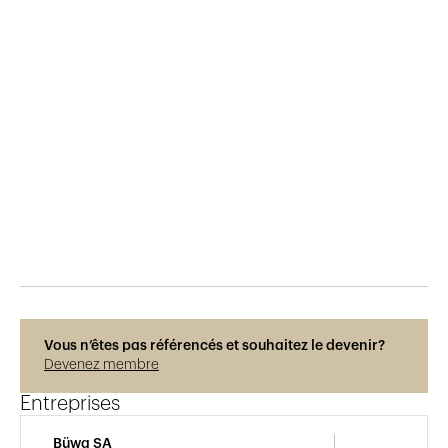
Publié le
10.6.2015
877
vues
Vous n’êtes pas référencés et souhaitez le devenir?
Devenez membre
Entreprises
Büwa SA