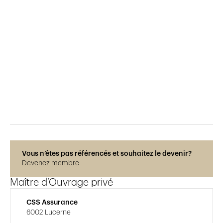
Publié le
1.10.2015
697
vues
Vous n’êtes pas référencés et souhaitez le devenir?
Devenez membre
Maître d’Ouvrage privé
CSS Assurance
6002 Lucerne