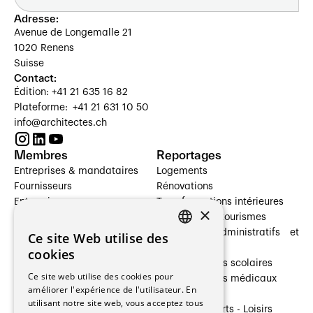
Adresse:
Avenue de Longemalle 21
1020 Renens
Suisse
Contact:
Édition: +41 21 635 16 82
Plateforme: +41 21 631 10 50
info@architectes.ch
Membres
Reportages
Entreprises & mandataires
Logements
Fournisseurs
Rénovations
Entreprises
Transformations intérieures
×
Prestataires de services
Hôtelleries et tourismes
Architectes paysagistes
Bâtiments administratifs et
Ce site Web utilise des
FRENCH
Architectes d'intérieur
commerces
cookies
Architectes
Établissements scolaires
GERMAN
Ce site web utilise des cookies pour
Entreprises générales
Établissements médicaux
améliorer l'expérience de l'utilisateur. En
Ingénieurs et mandataires
Villas
utilisant notre site web, vous acceptez tous
Installateurs
Cultures - Sports - Loisirs