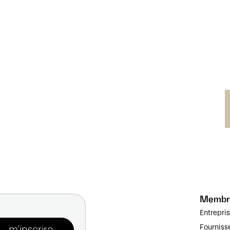
Membr
Entrepri
Fourniss