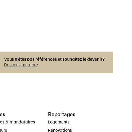
Vous n’êtes pas référencés et souhaitez le devenir?
Devenez membre
es
Reportages
ses & mandataires
Logements
eurs
Rénovations