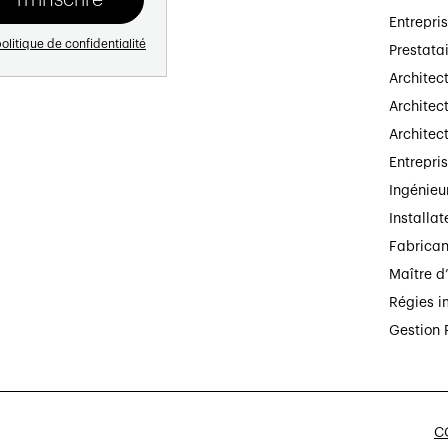
Entrepri
olitique de confidentialité
Prestata
Architec
Architect
Architec
Entrepri
Ingénieu
Installat
Fabrican
Maître d
Régies i
Gestion 
CG