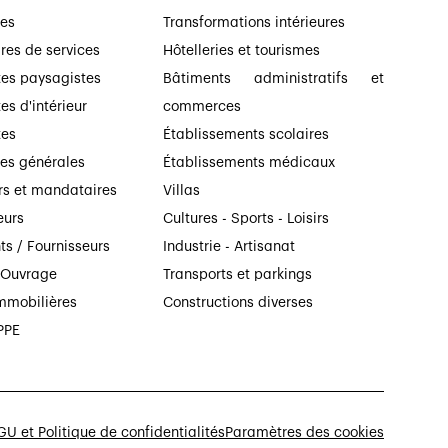
ses
Transformations intérieures
ires de services
Hôtelleries et tourismes
tes paysagistes
Bâtiments administratifs et
es d'intérieur
commerces
tes
Établissements scolaires
ses générales
Établissements médicaux
rs et mandataires
Villas
eurs
Cultures - Sports - Loisirs
ts / Fournisseurs
Industrie - Artisanat
’Ouvrage
Transports et parkings
mmobilières
Constructions diverses
PPE
U et Politique de confidentialités
Paramètres des cookies