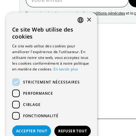
En vous inscrivant vous acceptez les
conditions générales
et la
p
×
Adresse:
Ce site Web utilise des
FRENCH
Avenue de Longemalle 21
cookies
1020 Renens
GERMAN
Ce site web utilise des cookies pour
Suisse
améliorer l'expérience de l'utilisateur. En
Contact:
utilisant notre site web, vous acceptez tous
Édition: +41 21 635 16 82
les cookies conformément à notre politique
Plateforme: +41 21 631 10 50
en matière de cookies.
En savoir plus
info@architectes.ch
STRICTEMENT NÉCESSAIRES
PERFORMANCE
CIBLAGE
FONCTIONNALITÉ
ACCEPTER TOUT
REFUSER TOUT
© 2026 Tous droits réservés