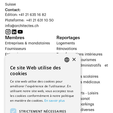
Suisse
Contact:
Édition: +41 21 635 16 82
Plateforme: +41 21 631 10 50
info@architectes.ch
Membres
Reportages
Entreprises & mandataires
Logements
Fournisseurs
Rénovations
Entreprises
Transformations intérieures
×
Prestataires de services
Hôtelleries et tourismes
Architectes paysagistes
Bâtiments administratifs et
Ce site Web utilise des
FRENCH
Architectes d'intérieur
commerces
cookies
Architectes
Établissements scolaires
GERMAN
Ce site web utilise des cookies pour
Entreprises générales
Établissements médicaux
améliorer l'expérience de l'utilisateur. En
Ingénieurs et mandataires
Villas
utilisant notre site web, vous acceptez tous
Installateurs
Cultures - Sports - Loisirs
les cookies conformément à notre politique
Fabricants / Fournisseurs
Industrie - Artisanat
en matière de cookies.
En savoir plus
Maître d’Ouvrage
Transports et parkings
Régies immobilières
Constructions diverses
STRICTEMENT NÉCESSAIRES