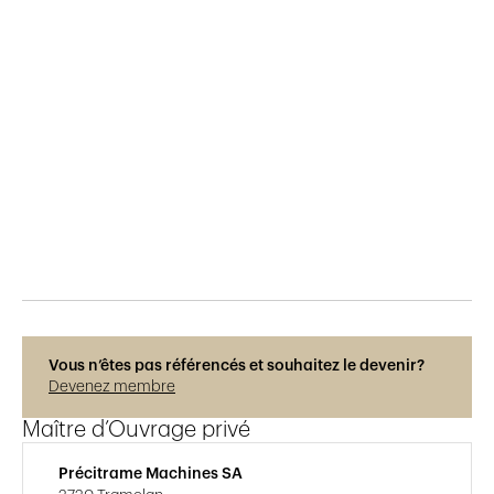
Publié le
11.6.2015
309
vues
Vous n’êtes pas référencés et souhaitez le devenir?
Devenez membre
Maître d’Ouvrage privé
Précitrame Machines SA