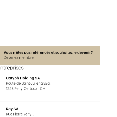
Vous n’êtes pas référencés et souhaitez le devenir?
Devenez membre
ntreprises
Catyph Holding SA
Route de Saint-Julien 292a,
1258 Perly-Certoux - CH
Ray SA
Rue Pierre Yerly 1,