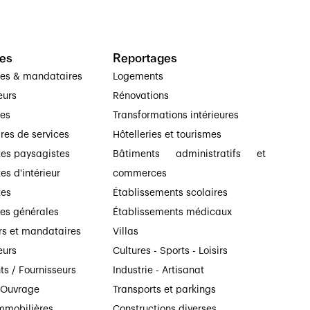
es
Reportages
ses & mandataires
Logements
eurs
Rénovations
ses
Transformations intérieures
ires de services
Hôtelleries et tourismes
tes paysagistes
Bâtiments administratifs et
es d'intérieur
commerces
tes
Établissements scolaires
ses générales
Établissements médicaux
rs et mandataires
Villas
eurs
Cultures - Sports - Loisirs
ts / Fournisseurs
Industrie - Artisanat
’Ouvrage
Transports et parkings
mmobilières
Constructions diverses