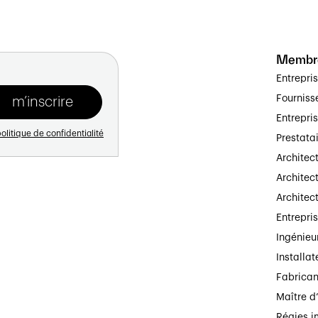
Membr
Entrepri
Fourniss
Entrepri
olitique de confidentialité
Prestata
Architec
Architect
Architec
Entrepri
Ingénieu
Installat
Fabrican
Maître d
Régies i