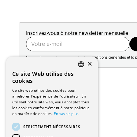
Inscrivez-vous à notre newsletter mensuelle
En vous inscrivant vous acceptez les
conditions générales
et la
p
×
Adresse:
Ce site Web utilise des
FRENCH
Avenue de Longemalle 21
cookies
1020 Renens
GERMAN
Ce site web utilise des cookies pour
Suisse
améliorer l'expérience de l'utilisateur. En
Contact:
utilisant notre site web, vous acceptez tous
Édition: +41 21 635 16 82
les cookies conformément à notre politique
Plateforme: +41 21 631 10 50
en matière de cookies.
En savoir plus
info@architectes.ch
STRICTEMENT NÉCESSAIRES