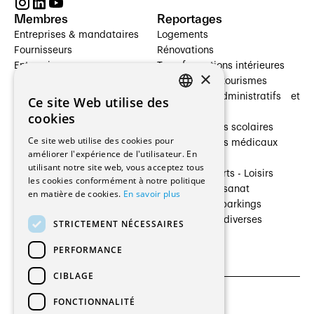
Membres
Reportages
Entreprises & mandataires
Logements
Fournisseurs
Rénovations
Entreprises
Transformations intérieures
×
Prestataires de services
Hôtelleries et tourismes
Architectes paysagistes
Bâtiments administratifs et
Ce site Web utilise des
FRENCH
Architectes d'intérieur
commerces
cookies
Architectes
Établissements scolaires
GERMAN
Ce site web utilise des cookies pour
Entreprises générales
Établissements médicaux
améliorer l'expérience de l'utilisateur. En
Ingénieurs et mandataires
Villas
utilisant notre site web, vous acceptez tous
Installateurs
Cultures - Sports - Loisirs
les cookies conformément à notre politique
Fabricants / Fournisseurs
Industrie - Artisanat
en matière de cookies.
En savoir plus
Maître d’Ouvrage
Transports et parkings
Régies immobilières
Constructions diverses
STRICTEMENT NÉCESSAIRES
Gestion PPE
PERFORMANCE
CIBLAGE
FONCTIONNALITÉ
CGU et Politique de confidentialités