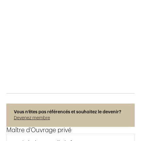
Publié le
15.11.2021
244
vues
Vous n’êtes pas référencés et souhaitez le devenir?
Devenez membre
Maître d’Ouvrage privé