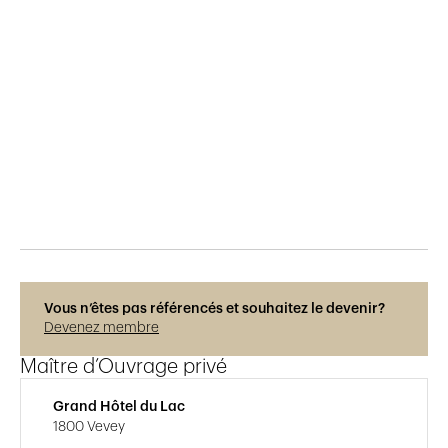
Publié le
29.5.2015
556
vues
Vous n’êtes pas référencés et souhaitez le devenir?
Devenez membre
Maître d’Ouvrage privé
Grand Hôtel du Lac
1800 Vevey