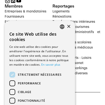
Membres
Reportages
Entreprises & mandataires
Logements
Fournisseurs
Rénovations
Entreprises
Transformations intérieures
×
Prestataires de services
Hôtelleries et tourismes
Architectes paysagistes
Bâtiments administratifs et
Ce site Web utilise des
FRENCH
Architectes d'intérieur
commerces
cookies
Architectes
Établissements scolaires
GERMAN
Ce site web utilise des cookies pour
Entreprises générales
Établissements médicaux
améliorer l'expérience de l'utilisateur. En
Ingénieurs et mandataires
Villas
utilisant notre site web, vous acceptez tous
Installateurs
Cultures - Sports - Loisirs
les cookies conformément à notre politique
Fabricants / Fournisseurs
Industrie - Artisanat
en matière de cookies.
En savoir plus
Maître d’Ouvrage
Transports et parkings
Régies immobilières
Constructions diverses
STRICTEMENT NÉCESSAIRES
Gestion PPE
PERFORMANCE
CIBLAGE
FONCTIONNALITÉ
CGU et Politique de confidentialités