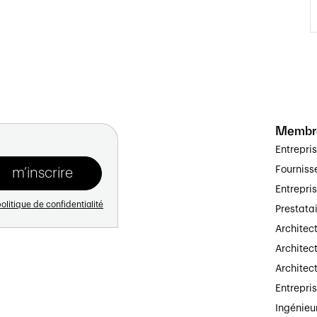
Membr
Entrepri
Fourniss
Entrepri
olitique de confidentialité
Prestata
Architec
Architect
Architec
Entrepri
Ingénieu