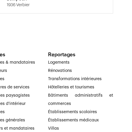
1936 Verbier
es
Reportages
ses & mandataires
Logements
eurs
Rénovations
ses
Transformations intérieures
ires de services
Hôtelleries et tourismes
tes paysagistes
Bâtiments administratifs et
es d'intérieur
commerces
tes
Établissements scolaires
ses générales
Établissements médicaux
rs et mandataires
Villas