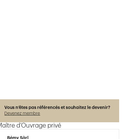
Vous n’êtes pas référencés et souhaitez le devenir?
Devenez membre
aître d’Ouvrage privé
Bémy Sàrl