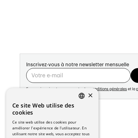
Inscrivez-vous à notre newsletter mensuelle
En vous inscrivant vous acceptez les
conditions générales
et la
p
×
Adresse:
Ce site Web utilise des
FRENCH
Avenue de Longemalle 21
cookies
1020 Renens
GERMAN
Ce site web utilise des cookies pour
Suisse
améliorer l'expérience de l'utilisateur. En
Contact:
utilisant notre site web, vous acceptez tous
Édition: +41 21 635 16 82