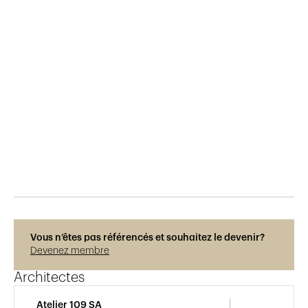
Publié le
13.6.2019
2'227
vues
Vous n’êtes pas référencés et souhaitez le devenir?
Devenez membre
Architectes
Atelier 109 SA