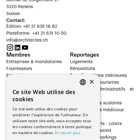
1020 Renens
Suisse
Contact:
Édition: +41 21 635 16 82
Plateforme: +41 21 631 10 50
info@architectes.ch
Membres
Reportages
Entreprises & mandataires
Logements
Fournisseurs
Rénovations
Entreprises
Transformations intérieures
×
Prestataires de services
Hôtelleries et tourismes
Architectes paysagistes
Bâtiments administratifs et
Ce site Web utilise des
FRENCH
Architectes d'intérieur
commerces
cookies
Architectes
Établissements scolaires
GERMAN
Ce site web utilise des cookies pour
Entreprises générales
Établissements médicaux
améliorer l'expérience de l'utilisateur. En
Ingénieurs et mandataires
Villas
utilisant notre site web, vous acceptez tous
Installateurs
Cultures - Sports - Loisirs
les cookies conformément à notre politique
Fabricants / Fournisseurs
Industrie - Artisanat
en matière de cookies.
En savoir plus
Maître d’Ouvrage
Transports et parkings