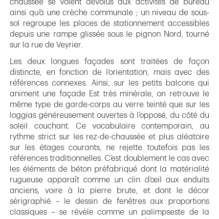
chaussée se voient dévolus aux activités de bureau
ainsi qu’à une crèche communale ; un niveau de sous-
sol regroupe les places de stationnement accessibles
depuis une rampe glissée sous le pignon Nord, tourné
sur la rue de Veyrier.
Les deux longues façades sont traitées de façon
distincte, en fonction de l’orientation, mais avec des
références connexes. Ainsi, sur les petits balcons qui
animent une façade Est très minérale, on retrouve le
même type de garde-corps au verre teinté que sur les
loggias généreusement ouvertes à l’opposé, du côté du
soleil couchant. Ce vocabulaire contemporain, au
rythme strict sur les rez-de-chaussée et plus aléatoire
sur les étages courants, ne rejette toutefois pas les
références traditionnelles. C’est doublement le cas avec
les éléments de béton préfabriqué dont la matérialité
rugueuse apparaît comme un clin d’œil aux enduits
anciens, voire à la pierre brute, et dont le décor
sérigraphié – le dessin de fenêtres aux proportions
classiques – se révèle comme un palimpseste de la