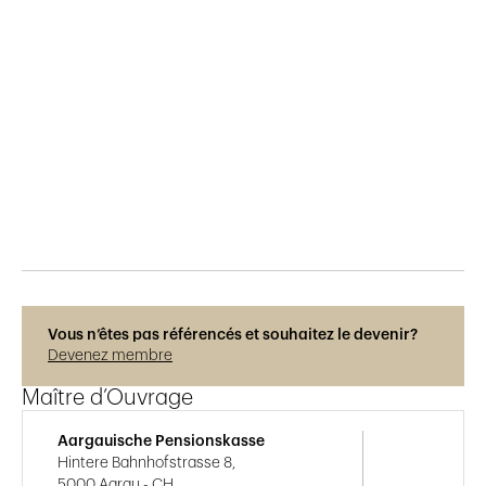
Publié le
8.8.2020
284
vues
Vous n’êtes pas référencés et souhaitez le devenir?
Devenez membre
Maître d’Ouvrage
Aargauische Pensionskasse
Hintere Bahnhofstrasse 8,
5000 Aarau - CH