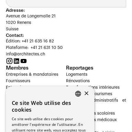
Adresse:
Avenue de Longemalle 21
1020 Renens
Suisse
Contact:
Édition: +41 21 635 16 82
Plateforme: +41 21 631 10 50
info@architectes.ch
Membres
Reportages
Entreprises & mandataires
Logements
Fournisseurs
Rénovations
Entreprises
Transformations intérieures
×
Prestataires de services
Hôtelleries et tourismes
Architectes paysagistes
Bâtiments administratifs et
Ce site Web utilise des
FRENCH
Architectes d'intérieur
commerces
cookies
Architectes
Établissements scolaires
GERMAN
Ce site web utilise des cookies pour
Entreprises générales
Établissements médicaux
améliorer l'expérience de l'utilisateur. En
Ingénieurs et mandataires
Villas
utilisant notre site web, vous acceptez tous