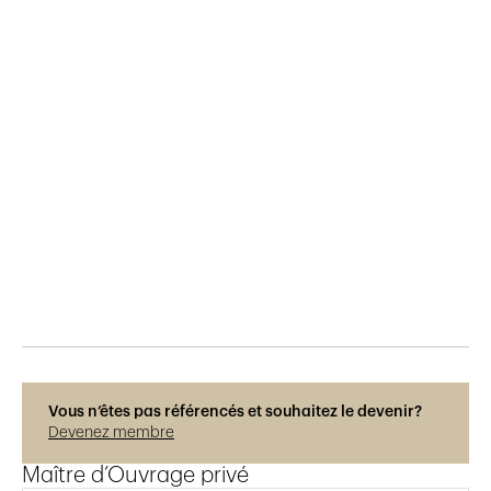
Publié le
29.5.2015
553
vues
Vous n’êtes pas référencés et souhaitez le devenir?
Devenez membre
Maître d’Ouvrage privé