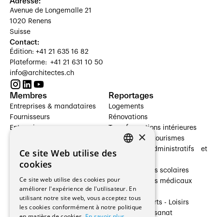
Adresse:
Avenue de Longemalle 21
1020 Renens
Suisse
Contact:
Édition: +41 21 635 16 82
Plateforme: +41 21 631 10 50
info@architectes.ch
Membres
Reportages
Entreprises & mandataires
Logements
Fournisseurs
Rénovations
Entreprises
Transformations intérieures
×
Prestataires de services
Hôtelleries et tourismes
Architectes paysagistes
Bâtiments administratifs et
Ce site Web utilise des
FRENCH
Architectes d'intérieur
commerces
cookies
Architectes
Établissements scolaires
GERMAN
Ce site web utilise des cookies pour
Entreprises générales
Établissements médicaux
améliorer l'expérience de l'utilisateur. En
Ingénieurs et mandataires
Villas
utilisant notre site web, vous acceptez tous
Installateurs
Cultures - Sports - Loisirs
les cookies conformément à notre politique
Fabricants / Fournisseurs
Industrie - Artisanat
en matière de cookies.
En savoir plus