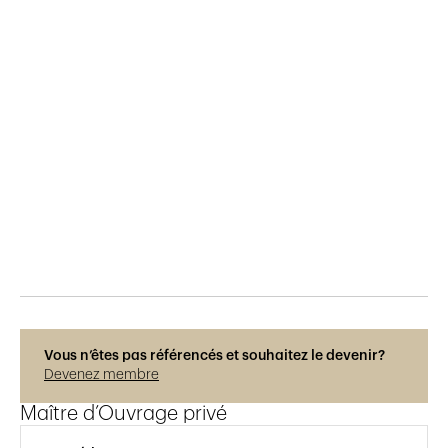
Publié le
2.4.2019
829
vues
Vous n’êtes pas référencés et souhaitez le devenir?
Devenez membre
Maître d’Ouvrage privé