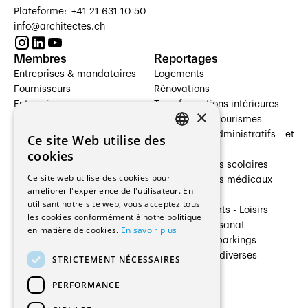
Plateforme: +41 21 631 10 50
info@architectes.ch
Membres
Reportages
Entreprises & mandataires
Logements
Fournisseurs
Rénovations
Entreprises
Transformations intérieures
×
Prestataires de services
Hôtelleries et tourismes
Architectes paysagistes
Bâtiments administratifs et
Ce site Web utilise des
FRENCH
Architectes d'intérieur
commerces
cookies
Architectes
Établissements scolaires
GERMAN
Ce site web utilise des cookies pour
Entreprises générales
Établissements médicaux
améliorer l'expérience de l'utilisateur. En
Ingénieurs et mandataires
Villas
utilisant notre site web, vous acceptez tous
Installateurs
Cultures - Sports - Loisirs
les cookies conformément à notre politique
Fabricants / Fournisseurs
Industrie - Artisanat
en matière de cookies.
En savoir plus
Maître d’Ouvrage
Transports et parkings
Régies immobilières
Constructions diverses
STRICTEMENT NÉCESSAIRES
Gestion PPE
PERFORMANCE