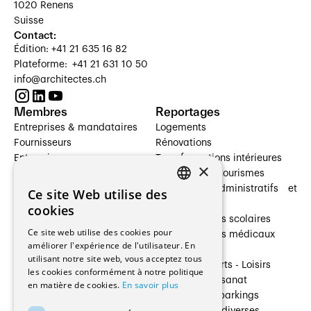
1020 Renens
Suisse
Contact:
Édition: +41 21 635 16 82
Plateforme: +41 21 631 10 50
info@architectes.ch
Membres
Reportages
Entreprises & mandataires
Logements
Fournisseurs
Rénovations
Entreprises
Transformations intérieures
×
Prestataires de services
Hôtelleries et tourismes
Architectes paysagistes
Bâtiments administratifs et
Ce site Web utilise des
FRENCH
Architectes d'intérieur
commerces
cookies
Architectes
Établissements scolaires
GERMAN
Ce site web utilise des cookies pour
Entreprises générales
Établissements médicaux
améliorer l'expérience de l'utilisateur. En
Ingénieurs et mandataires
Villas
utilisant notre site web, vous acceptez tous
Installateurs
Cultures - Sports - Loisirs
les cookies conformément à notre politique
Fabricants / Fournisseurs
Industrie - Artisanat
en matière de cookies.
En savoir plus
Maître d’Ouvrage
Transports et parkings
Régies immobilières
Constructions diverses