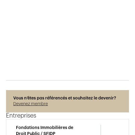
Publié le
25.4.2019
824
vues
Vous n’êtes pas référencés et souhaitez le devenir?
Devenez membre
Entreprises
Fondations Immobilières de
Droit Public / SFIDP