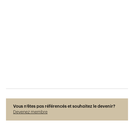
Publié le
10.6.2015
238
vues
Vous n’êtes pas référencés et souhaitez le devenir?
Devenez membre