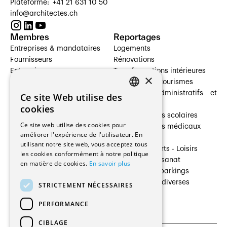
Plateforme: +41 21 631 10 50
info@architectes.ch
Membres
Reportages
Entreprises & mandataires
Logements
Fournisseurs
Rénovations
Entreprises
Transformations intérieures
×
Prestataires de services
Hôtelleries et tourismes
Architectes paysagistes
Bâtiments administratifs et
Ce site Web utilise des
FRENCH
Architectes d'intérieur
commerces
cookies
Architectes
Établissements scolaires
GERMAN
Ce site web utilise des cookies pour
Entreprises générales
Établissements médicaux
améliorer l'expérience de l'utilisateur. En
Ingénieurs et mandataires
Villas
utilisant notre site web, vous acceptez tous
Installateurs
Cultures - Sports - Loisirs
les cookies conformément à notre politique
Fabricants / Fournisseurs
Industrie - Artisanat
en matière de cookies.
En savoir plus
Maître d’Ouvrage
Transports et parkings
Régies immobilières
Constructions diverses
STRICTEMENT NÉCESSAIRES
Gestion PPE
PERFORMANCE
CIBLAGE