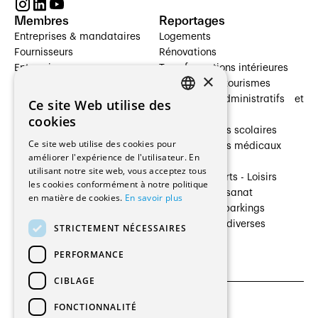
Membres
Reportages
Entreprises & mandataires
Logements
Fournisseurs
Rénovations
Entreprises
Transformations intérieures
×
Prestataires de services
Hôtelleries et tourismes
Architectes paysagistes
Bâtiments administratifs et
Ce site Web utilise des
FRENCH
Architectes d'intérieur
commerces
cookies
Architectes
Établissements scolaires
GERMAN
Ce site web utilise des cookies pour
Entreprises générales
Établissements médicaux
améliorer l'expérience de l'utilisateur. En
Ingénieurs et mandataires
Villas
utilisant notre site web, vous acceptez tous
Installateurs
Cultures - Sports - Loisirs
les cookies conformément à notre politique
Fabricants / Fournisseurs
Industrie - Artisanat
en matière de cookies.
En savoir plus
Maître d’Ouvrage
Transports et parkings
Régies immobilières
Constructions diverses
STRICTEMENT NÉCESSAIRES
Gestion PPE
PERFORMANCE
CIBLAGE
FONCTIONNALITÉ
CGU et Politique de confidentialités