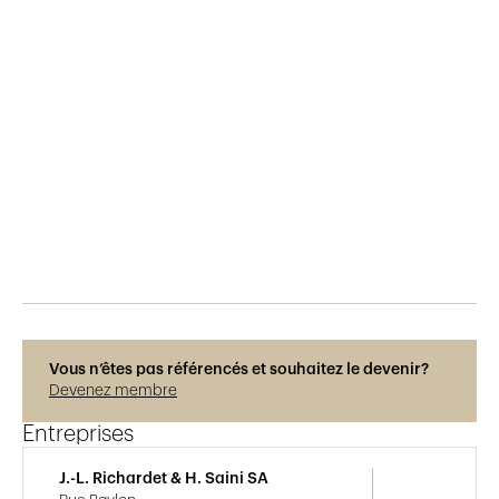
Publié le
29.5.2015
674
vues
Vous n’êtes pas référencés et souhaitez le devenir?
Devenez membre
Entreprises
J.-L. Richardet & H. Saini SA