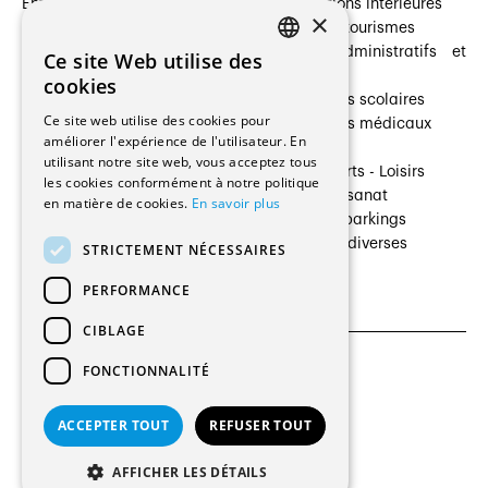
Entreprises
Transformations intérieures
×
Prestataires de services
Hôtelleries et tourismes
Architectes paysagistes
Bâtiments administratifs et
Ce site Web utilise des
FRENCH
Architectes d'intérieur
commerces
cookies
Architectes
Établissements scolaires
GERMAN
Ce site web utilise des cookies pour
Entreprises générales
Établissements médicaux
améliorer l'expérience de l'utilisateur. En
Ingénieurs et mandataires
Villas
utilisant notre site web, vous acceptez tous
Installateurs
Cultures - Sports - Loisirs
les cookies conformément à notre politique
Fabricants / Fournisseurs
Industrie - Artisanat
en matière de cookies.
En savoir plus
Maître d’Ouvrage
Transports et parkings
Régies immobilières
Constructions diverses
STRICTEMENT NÉCESSAIRES
Gestion PPE
PERFORMANCE
CIBLAGE
FONCTIONNALITÉ
CGU et Politique de confidentialités
Paramètres des cookies
ACCEPTER TOUT
REFUSER TOUT
© 2026 Tous droits réservés
AFFICHER LES DÉTAILS