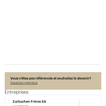
Publié le
10.6.2015
678
vues
Vous n’êtes pas référencés et souhaitez le devenir?
Devenez membre
Entreprises
Zurbuchen Frères SA