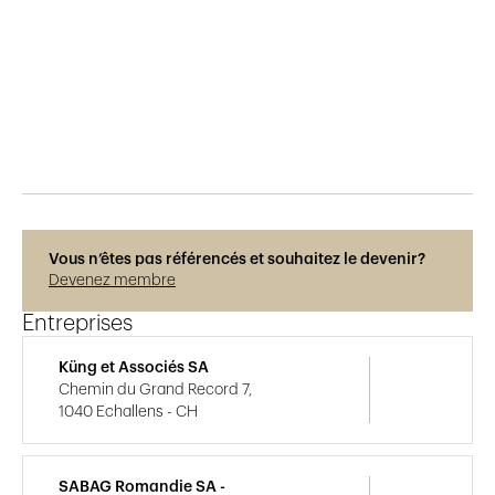
Publié le
29.5.2015
553
vues
Vous n’êtes pas référencés et souhaitez le devenir?
Devenez membre
Entreprises
Küng et Associés SA
Chemin du Grand Record 7,
1040 Echallens - CH
SABAG Romandie SA -