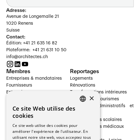
Adresse:
Avenue de Longemalle 21
1020 Renens
Suisse
Contact:
Édition: +41 21 635 16 82
Plateforme: +41 21 631 10 50
info@architectes.ch
Membres
Reportages
Entreprises & mandataires
Logements
Fournisseurs
Rénovations
Entreprises
Transformations intérieures
×
Prestataires de services
Hôtelleries et tourismes
Architectes paysagistes
Bâtiments administratifs et
Ce site Web utilise des
FRENCH
Architectes d'intérieur
commerces
cookies
Architectes
Établissements scolaires
GERMAN
Ce site web utilise des cookies pour
Entreprises générales
Établissements médicaux
améliorer l'expérience de l'utilisateur. En
Ingénieurs et mandataires
Villas
utilisant notre site web, vous acceptez tous