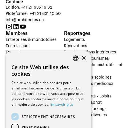
Contact:
Édition: +41 21 635 16 82
Plateforme: +41 21 631 10 50
info@architectes.ch
Membres
Reportages
Entreprises & mandataires
Logements
Fournisseurs
Rénovations
Entreprises
Transformations intérieures
×
Prestataires de services
Hôtelleries et tourismes
Architectes paysagistes
Bâtiments administratifs et
Ce site Web utilise des
FRENCH
Architectes d'intérieur
commerces
cookies
Architectes
Établissements scolaires
GERMAN
Ce site web utilise des cookies pour
Entreprises générales
Établissements médicaux
améliorer l'expérience de l'utilisateur. En
Ingénieurs et mandataires
Villas
utilisant notre site web, vous acceptez tous
Installateurs
Cultures - Sports - Loisirs
les cookies conformément à notre politique
Fabricants / Fournisseurs
Industrie - Artisanat
en matière de cookies.
En savoir plus
Maître d’Ouvrage
Transports et parkings
Régies immobilières
Constructions diverses
STRICTEMENT NÉCESSAIRES
Gestion PPE
PERFORMANCE