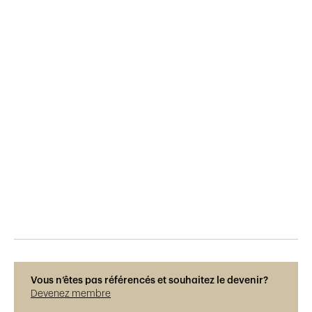
Publié le
9.6.2015
806
vues
Vous n’êtes pas référencés et souhaitez le devenir?
Devenez membre