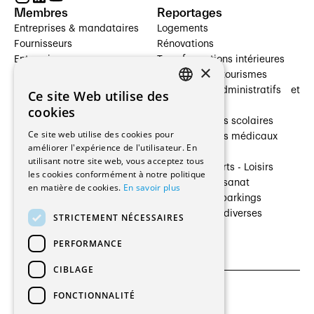
Membres
Reportages
Entreprises & mandataires
Logements
Fournisseurs
Rénovations
Entreprises
Transformations intérieures
×
Prestataires de services
Hôtelleries et tourismes
Architectes paysagistes
Bâtiments administratifs et
Ce site Web utilise des
FRENCH
Architectes d'intérieur
commerces
cookies
Architectes
Établissements scolaires
GERMAN
Ce site web utilise des cookies pour
Entreprises générales
Établissements médicaux
améliorer l'expérience de l'utilisateur. En
Ingénieurs et mandataires
Villas
utilisant notre site web, vous acceptez tous
Installateurs
Cultures - Sports - Loisirs
les cookies conformément à notre politique
Fabricants / Fournisseurs
Industrie - Artisanat
en matière de cookies.
En savoir plus
Maître d’Ouvrage
Transports et parkings
Régies immobilières
Constructions diverses
STRICTEMENT NÉCESSAIRES
Gestion PPE
PERFORMANCE
CIBLAGE
FONCTIONNALITÉ
CGU et Politique de confidentialités
Paramètres des cookies