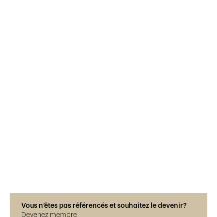
Publié le
28.9.2018
594
vues
Vous n’êtes pas référencés et souhaitez le devenir?
Devenez membre