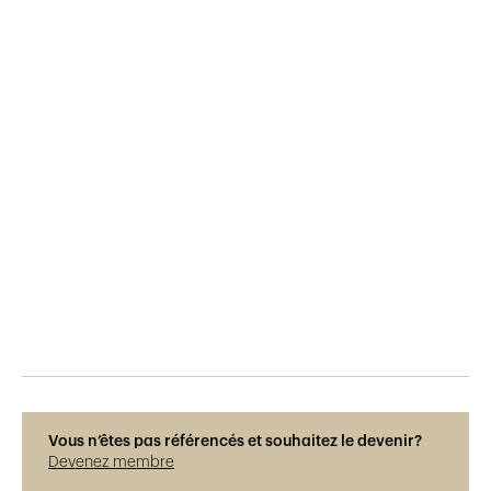
Publié le
25.4.2019
570
vues
Vous n’êtes pas référencés et souhaitez le devenir?
Devenez membre