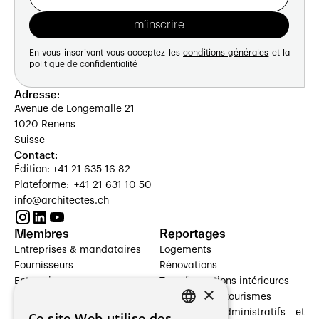
En vous inscrivant vous acceptez les
conditions générales
et la
politique de confidentialité
Adresse:
Avenue de Longemalle 21
1020 Renens
Suisse
Contact:
Édition: +41 21 635 16 82
Plateforme: +41 21 631 10 50
info@architectes.ch
Membres
Reportages
Entreprises & mandataires
Logements
Fournisseurs
Rénovations
Entreprises
Transformations intérieures
×
Prestataires de services
Hôtelleries et tourismes
Architectes paysagistes
Bâtiments administratifs et
Ce site Web utilise des