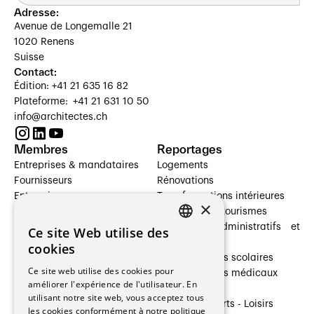
Adresse:
Avenue de Longemalle 21
1020 Renens
Suisse
Contact:
Édition: +41 21 635 16 82
Plateforme: +41 21 631 10 50
info@architectes.ch
Membres
Reportages
Entreprises & mandataires
Logements
Fournisseurs
Rénovations
Entreprises
Transformations intérieures
×
Prestataires de services
Hôtelleries et tourismes
Architectes paysagistes
Bâtiments administratifs et
Ce site Web utilise des
FRENCH
Architectes d'intérieur
commerces
cookies
Architectes
Établissements scolaires
GERMAN
Ce site web utilise des cookies pour
Entreprises générales
Établissements médicaux
améliorer l'expérience de l'utilisateur. En
Ingénieurs et mandataires
Villas
utilisant notre site web, vous acceptez tous
Installateurs
Cultures - Sports - Loisirs
les cookies conformément à notre politique