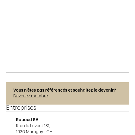
Publié le
15.11.2016
641
vues
Vous n’êtes pas référencés et souhaitez le devenir?
Devenez membre
Entreprises
Raboud SA
Rue du Levant 181,
1920 Martigny - CH