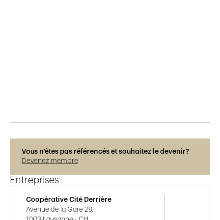
Publié le
28.2.2017
752
vues
Vous n’êtes pas référencés et souhaitez le devenir?
Devenez membre
Entreprises
Coopérative Cité Derrière
Avenue de la Gare 29,
1003 Lausanne - CH