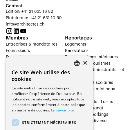
Contact:
Édition: +41 21 635 16 82
Plateforme: +41 21 631 10 50
info@architectes.ch
Membres
Reportages
Entreprises & mandataires
Logements
Fournisseurs
Rénovations
Entreprises
Transformations intérieures
×
Prestataires de services
Hôtelleries et tourismes
Architectes paysagistes
Bâtiments administratifs et
Ce site Web utilise des
FRENCH
Architectes d'intérieur
commerces
cookies
Architectes
Établissements scolaires
GERMAN
Ce site web utilise des cookies pour
Entreprises générales
Établissements médicaux
améliorer l'expérience de l'utilisateur. En
Ingénieurs et mandataires
Villas
utilisant notre site web, vous acceptez tous
Installateurs
Cultures - Sports - Loisirs
les cookies conformément à notre politique
Fabricants / Fournisseurs
Industrie - Artisanat
en matière de cookies.
En savoir plus
Maître d’Ouvrage
Transports et parkings
Régies immobilières
Constructions diverses
STRICTEMENT NÉCESSAIRES
Gestion PPE