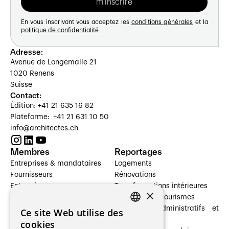
En vous inscrivant vous acceptez les
conditions générales
et la
politique de confidentialité
Adresse:
Avenue de Longemalle 21
1020 Renens
Suisse
Contact:
Édition: +41 21 635 16 82
Plateforme: +41 21 631 10 50
info@architectes.ch
Membres
Reportages
Entreprises & mandataires
Logements
Fournisseurs
Rénovations
Entreprises
Transformations intérieures
×
Prestataires de services
Hôtelleries et tourismes
Architectes paysagistes
Bâtiments administratifs et
Ce site Web utilise des
FRENCH
Architectes d'intérieur
commerces
cookies