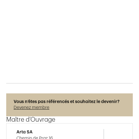
Publié le
22.1.2025
262
vues
Photos © Rainer Sohlbank
Vous n’êtes pas référencés et souhaitez le devenir?
Devenez membre
Maître d’Ouvrage
Arta SA
Chemin de Praz 16,