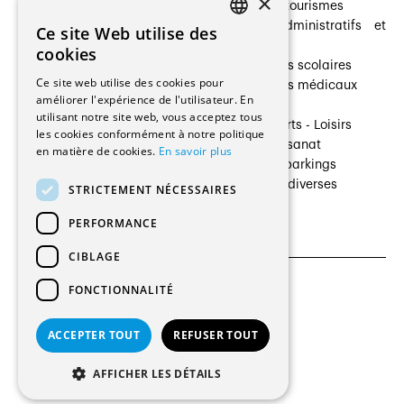
×
Prestataires de services
Hôtelleries et tourismes
Architectes paysagistes
Bâtiments administratifs et
Ce site Web utilise des
FRENCH
Architectes d'intérieur
commerces
cookies
Architectes
Établissements scolaires
GERMAN
Ce site web utilise des cookies pour
Entreprises générales
Établissements médicaux
améliorer l'expérience de l'utilisateur. En
Ingénieurs et mandataires
Villas
utilisant notre site web, vous acceptez tous
Installateurs
Cultures - Sports - Loisirs
les cookies conformément à notre politique
Fabricants / Fournisseurs
Industrie - Artisanat
en matière de cookies.
En savoir plus
Maître d’Ouvrage
Transports et parkings
Régies immobilières
Constructions diverses
STRICTEMENT NÉCESSAIRES
Gestion PPE
PERFORMANCE
CIBLAGE
FONCTIONNALITÉ
CGU et Politique de confidentialités
Paramètres des cookies
ACCEPTER TOUT
REFUSER TOUT
© 2026 Tous droits réservés
AFFICHER LES DÉTAILS