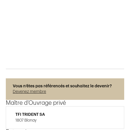
Publié le
29.5.2015
610
vues
Vous n’êtes pas référencés et souhaitez le devenir?
Devenez membre
Maître d’Ouvrage privé
TFI TRIDENT SA
1807 Blonay