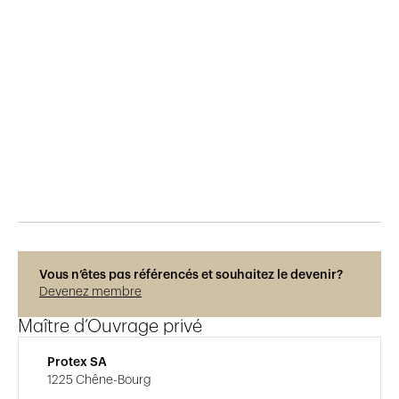
Publié le
29.5.2015
629
vues
Vous n’êtes pas référencés et souhaitez le devenir?
Devenez membre
Maître d’Ouvrage privé
Protex SA
1225 Chêne-Bourg