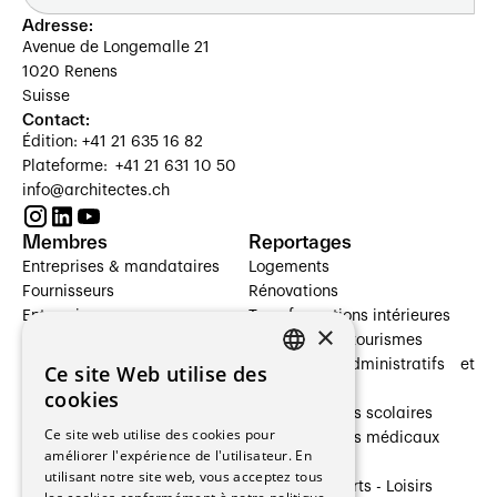
Adresse:
Avenue de Longemalle 21
1020 Renens
Suisse
Contact:
Édition: +41 21 635 16 82
Plateforme: +41 21 631 10 50
info@architectes.ch
Membres
Reportages
Entreprises & mandataires
Logements
Fournisseurs
Rénovations
Entreprises
Transformations intérieures
×
Prestataires de services
Hôtelleries et tourismes
Architectes paysagistes
Bâtiments administratifs et
Ce site Web utilise des
FRENCH
Architectes d'intérieur
commerces
cookies
Architectes
Établissements scolaires
GERMAN
Ce site web utilise des cookies pour
Entreprises générales
Établissements médicaux
améliorer l'expérience de l'utilisateur. En
Ingénieurs et mandataires
Villas
utilisant notre site web, vous acceptez tous
Installateurs
Cultures - Sports - Loisirs