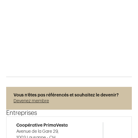
Publié le
8.8.2017
809
vues
Vous n’êtes pas référencés et souhaitez le devenir?
Devenez membre
Entreprises
Coopérative PrimaVesta
Avenue de la Gare 29,
1003 Lausanne - CH