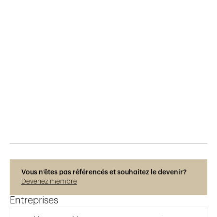
Publié le
29.5.2015
835
vues
Vous n’êtes pas référencés et souhaitez le devenir?
Devenez membre
Entreprises