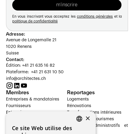
En vous inscrivant vous acceptez les
conditions générales
et la
politique de confidentialité
Adresse:
Avenue de Longemalle 21
1020 Renens
Suisse
Contact:
Édition: +41 21 635 16 82
Plateforme: +41 21 631 10 50
info@architectes.ch
Membres
Reportages
Entreprises & mandataires
Logements
Fournisseurs
Rénovations
Entreprises
Transformations intérieures
×
Prestataires de services
Hôtelleries et tourismes
Architectes paysagistes
Bâtiments administratifs et
Ce site Web utilise des
FRENCH
Architectes d'intérieur
commerces