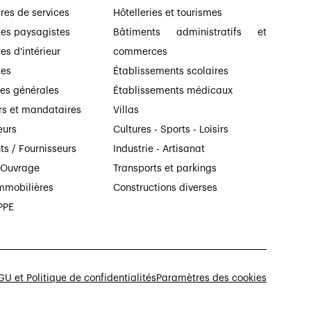
ires de services
Hôtelleries et tourismes
tes paysagistes
Bâtiments administratifs et
es d'intérieur
commerces
tes
Établissements scolaires
ses générales
Établissements médicaux
rs et mandataires
Villas
eurs
Cultures - Sports - Loisirs
ts / Fournisseurs
Industrie - Artisanat
’Ouvrage
Transports et parkings
mmobilières
Constructions diverses
PPE
U et Politique de confidentialités
Paramètres des cookies