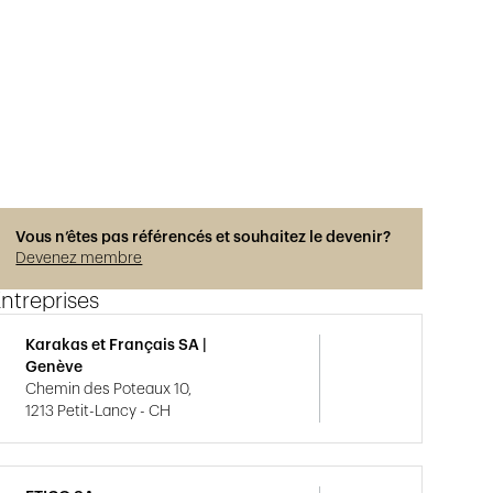
Vous n’êtes pas référencés et souhaitez le devenir?
Devenez membre
ntreprises
Karakas et Français SA |
Genève
Chemin des Poteaux 10,
1213 Petit-Lancy - CH