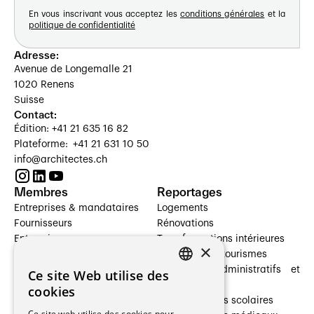
En vous inscrivant vous acceptez les
conditions générales
et la
politique de confidentialité
Adresse:
Avenue de Longemalle 21
1020 Renens
Suisse
Contact:
Édition: +41 21 635 16 82
Plateforme: +41 21 631 10 50
info@architectes.ch
Membres
Reportages
Entreprises & mandataires
Logements
Fournisseurs
Rénovations
Entreprises
Transformations intérieures
×
Prestataires de services
Hôtelleries et tourismes
Architectes paysagistes
Bâtiments administratifs et
Ce site Web utilise des
FRENCH
Architectes d'intérieur
commerces
cookies
Architectes
Établissements scolaires
GERMAN
Ce site web utilise des cookies pour