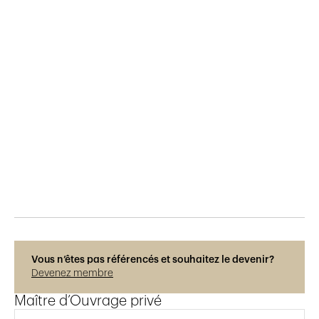
Publié le
16.7.2025
128
vues
Photos © Régis Colombo
Vous n’êtes pas référencés et souhaitez le devenir?
Devenez membre
Maître d’Ouvrage privé