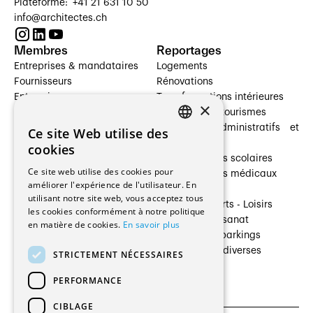
Plateforme: +41 21 631 10 50
info@architectes.ch
Membres
Reportages
Entreprises & mandataires
Logements
Fournisseurs
Rénovations
Entreprises
Transformations intérieures
×
Prestataires de services
Hôtelleries et tourismes
Architectes paysagistes
Bâtiments administratifs et
Ce site Web utilise des
FRENCH
Architectes d'intérieur
commerces
cookies
Architectes
Établissements scolaires
GERMAN
Ce site web utilise des cookies pour
Entreprises générales
Établissements médicaux
améliorer l'expérience de l'utilisateur. En
Ingénieurs et mandataires
Villas
utilisant notre site web, vous acceptez tous
Installateurs
Cultures - Sports - Loisirs
les cookies conformément à notre politique
Fabricants / Fournisseurs
Industrie - Artisanat
en matière de cookies.
En savoir plus
Maître d’Ouvrage
Transports et parkings
Régies immobilières
Constructions diverses
STRICTEMENT NÉCESSAIRES
Gestion PPE
PERFORMANCE
CIBLAGE