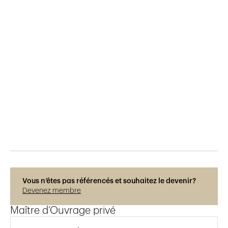
Publié le
8.7.2022
453
vues
Vous n’êtes pas référencés et souhaitez le devenir?
Devenez membre
Maître d’Ouvrage privé