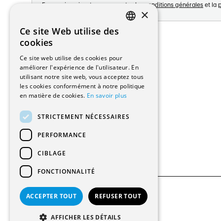
En vous inscrivant vous acceptez les
conditions générales
et la
p
×
Adresse:
Ce site Web utilise des
FRENCH
Avenue de Longemalle 21
cookies
1020 Renens
GERMAN
Ce site web utilise des cookies pour
Suisse
améliorer l'expérience de l'utilisateur. En
Contact:
utilisant notre site web, vous acceptez tous
Édition: +41 21 635 16 82
les cookies conformément à notre politique
Plateforme: +41 21 631 10 50
en matière de cookies.
En savoir plus
info@architectes.ch
STRICTEMENT NÉCESSAIRES
PERFORMANCE
CIBLAGE
FONCTIONNALITÉ
ACCEPTER TOUT
REFUSER TOUT
© 2026 Tous droits réservés
AFFICHER LES DÉTAILS