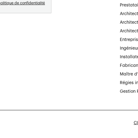
olitique de confidentialité
Prestata
Architec
Architect
Architec
Entrepri
Ingénieu
Installat
Fabrican
Maître d
Régies i
Gestion 
CG