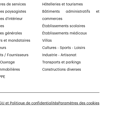
ires de services
Hôtelleries et tourismes
tes paysagistes
Bâtiments administratifs et
es d'intérieur
commerces
tes
Établissements scolaires
ses générales
Établissements médicaux
rs et mandataires
Villas
eurs
Cultures - Sports - Loisirs
ts / Fournisseurs
Industrie - Artisanat
’Ouvrage
Transports et parkings
mmobilières
Constructions diverses
PPE
U et Politique de confidentialités
Paramètres des cookies